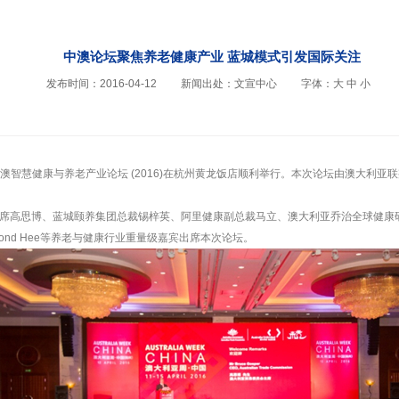
中澳论坛聚焦养老健康产业 蓝城模式引发国际关注
发布时间：2016-04-12
新闻出处：文宣中心
字体：
大
中
小
国”中澳智慧健康与养老产业论坛 (2016)在杭州黄龙饭店顺利举行。本次论坛由澳大
博、蓝城颐养集团总裁锡梓英、阿里健康副总裁马立、澳大利亚乔治全球健康研究院Craig A
ymond Hee等养老与健康行业重量级嘉宾出席本次论坛。