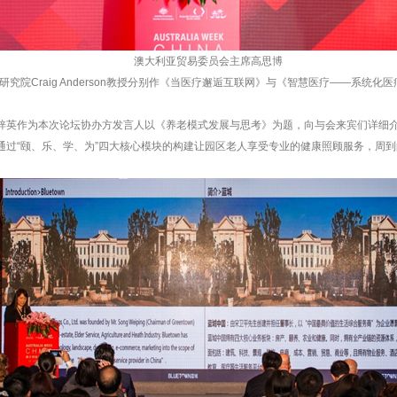
澳大利亚贸易委员会主席高思博
院Craig Anderson教授分别作《当医疗邂逅互联网》与《智慧医疗——系统化
锡梓英作为本次论坛协办方发言人以《养老模式发展与思考》为题，向与会来宾们详细介
何通过“颐、乐、学、为”四大核心模块的构建让园区老人享受专业的健康照顾服务，周