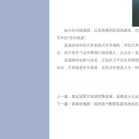
如今的乌镇雅园，以其典雅的民国风建筑，优
天年的“世外桃源”。
蓝城首创学院式养老模式并非偶然，学院式养
足。而只有学习这件事我们做得最久，从出生一直
蓝城期待创新与改变，正如宋卫平先生所期望
向往，不再视老年为畏途，反而当作那是人生一种
上一篇：
奥运冠军江钰源空降蓝城，蓝精灵少儿运
下一篇：
富春玫瑰园：国内首个配置私家岛的住区