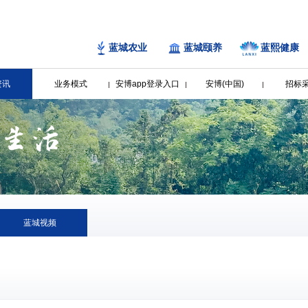
蓝城农业
蓝城颐养
蓝熙健康
资讯
业务模式
安博app登录入口
安博(中国)
招标
蓝城视频