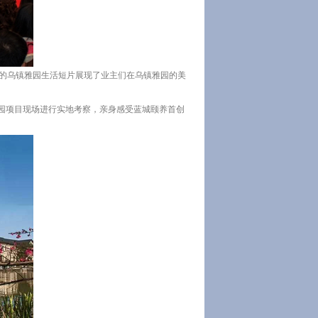
悦的乌镇雅园生活短片展现了业主们在乌镇雅园的美
雅园项目现场进行实地考察，亲身感受蓝城颐养首创