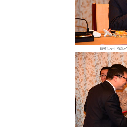
傅林江执行总裁宣