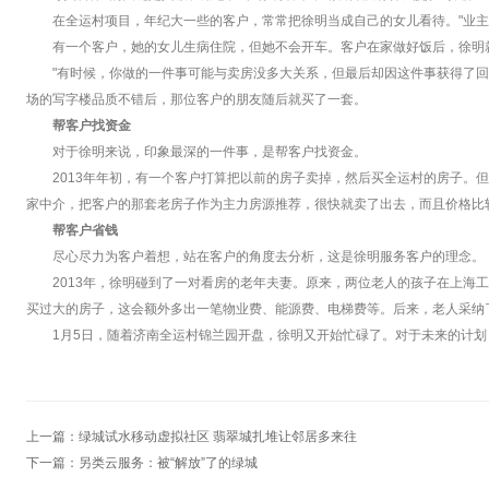
在全运村项目，年纪大一些的客户，常常把徐明当成自己的女儿看待。"业主
有一个客户，她的女儿生病住院，但她不会开车。客户在家做好饭后，徐明
"有时候，你做的一件事可能与卖房没多大关系，但最后却因这件事获得了
场的写字楼品质不错后，那位客户的朋友随后就买了一套。
帮客户找资金
对于徐明来说，印象最深的一件事，是帮客户找资金。
2013年年初，有一个客户打算把以前的房子卖掉，然后买全运村的房子。
家中介，把客户的那套老房子作为主力房源推荐，很快就卖了出去，而且价格比较
帮客户省钱
尽心尽力为客户着想，站在客户的角度去分析，这是徐明服务客户的理念。
2013年，徐明碰到了一对看房的老年夫妻。原来，两位老人的孩子在上海
买过大的房子，这会额外多出一笔物业费、能源费、电梯费等。后来，老人采纳了
1月5日，随着济南全运村锦兰园开盘，徐明又开始忙碌了。对于未来的计
上一篇：
绿城试水移动虚拟社区 翡翠城扎堆让邻居多来往
下一篇：
另类云服务：被“解放”了的绿城