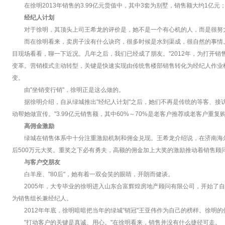
在徐明2013年销售的3.99亿元货值中，其中3套为别墅，销售额大约1亿
经纪人计划
对于徐明，其顶头上司王希龙的评价是，她不是一个有心机的人，而是很努力
而在徐明看来，卖房子没有什么诀窍，很多时候是水到渠成，很自然的事情。"
目现场看看，聊一下近况。几年之后，我们已经成了朋友。"2012年，为打开销
变革。营销模式主动转型，关键是快速实现由传统售楼部销售转化为经纪人作业
变。
由"坐销变行销"，徐明正是这么做的。
据徐明介绍，自从绿城推出"经纪人计划"之后，她们不再是传统的等客、
动帮她做宣传。"3.99亿元销售额，其中60%～70%是老客户推荐或老客户重复
高佣金激励
绿城在销售体系中十分注重激励机制和佣金兑现。王希龙介绍说，在济南海尔绿
后500万元大奖。重奖之下必有勇夫，高额的佣金加上大奖的激励推动着销售顾
与客户交朋友
白羊座、"80后"，她有着一双会笑的眼睛，开朗而健谈。
2005年，大专毕业的徐明进入山东合富辉煌房地产顾问有限公司，开始了自
为销售组长兼经纪人。
2012年年底，徐明暗暗把当年的绿城"销冠"王亚伟作为自己的榜样。徐明
"打动客户的关键是真诚、用心。"在徐明看来，销售并没有什么捷径可走。