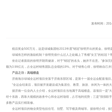
发布时间：2014-
税后奖金500万元，这是绿城集团给2013年度"销冠"徐明开出的奖金。徐明
绿城有怎样的激励机制？徐明凭借什么过人之处戴上了售楼"女王"的桂冠？
坐在记者面前的徐明开朗而健谈，对于"销冠"的名头，她并不在意。"参加完集
额为3.99亿元，占全运村销售团队总业绩的19%。对于销售心得，徐明称自己
产品之功：高端楼盘
济南海尔绿城全运村项目坐落于济南东部区域，是第十一届全运会配套项目。
"全运会结束后，项目被开发建设成为集居住、教育、旅游、休闲为一体的大
据济南一位业内人士介绍，全运村项目在当地属于高端楼盘。该项目一是"大
经十东路，西靠大规模的政务中心和全运村场馆，占尽地利优势；三是"强强联手
多数产品实行精装修。
全运村项目的物业类型包括住宅、别墅、写字楼及商铺等。据徐明介绍，按货