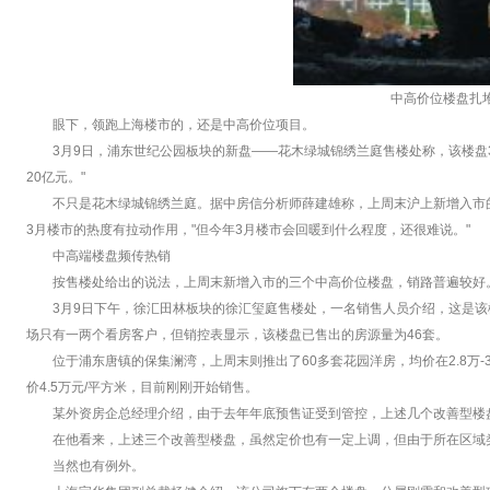
中高价位楼盘扎
眼下，领跑上海楼市的，还是中高价位项目。
3月9日，浦东世纪公园板块的新盘——花木绿城锦绣兰庭售楼处称，该楼盘3月
20亿元。"
不只是花木绿城锦绣兰庭。据中房信分析师薛建雄称，上周末沪上新增入市
3月楼市的热度有拉动作用，"但今年3月楼市会回暖到什么程度，还很难说。"
中高端楼盘频传热销
按售楼处给出的说法，上周末新增入市的三个中高价位楼盘，销路普遍较好
3月9日下午，徐汇田林板块的徐汇玺庭售楼处，一名销售人员介绍，这是该
场只有一两个看房客户，但销控表显示，该楼盘已售出的房源量为46套。
位于浦东唐镇的保集澜湾，上周末则推出了60多套花园洋房，均价在2.8万-
价4.5万元/平方米，目前刚刚开始销售。
某外资房企总经理介绍，由于去年年底预售证受到管控，上述几个改善型楼
在他看来，上述三个改善型楼盘，虽然定价也有一定上调，但由于所在区域
当然也有例外。