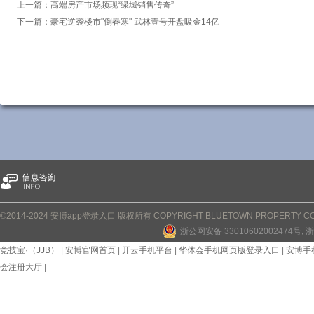
上一篇：
高端房产市场频现“绿城销售传奇”
下一篇：
豪宅逆袭楼市"倒春寒" 武林壹号开盘吸金14亿
©2014-2024 安博app登录入口 版权所有 COPYRIGHT BLUETOWN PROPERTY CONS
浙公网安备 33010602002474号
, 
竞技宝·（JJB）
|
安博官网首页
|
开云手机平台
|
华体会手机网页版登录入口
|
安博手
会注册大厅
|