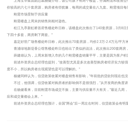
上海宝华集团副总裁杨健介绍，该公司旗下有两个楼盘，分属刚需和改善型项
价较高的六七十套房源，购房者有些犹豫，每周的成交量在八九套。刚需项目每
刚需市场受制于供应量
刚需楼盘上周末的销售则相对逊色。
松江九亭新虹桥首府售楼处昨日称，该楼盘此次推出了140套房源，3月8日开
下四十多套，两房剩下两套。"
嘉定好世广场售楼处昨日称，此次推出70套房源，均价2.3万-2.4万元/平方
青浦绿地新瑅香公馆售楼处昨日也给出了类似的说法，此次推出200套两房，均
薛建雄认为，上周末新增入市的几个刚需楼盘销量平平，主要是因为客户积
前述外资房企总经理也提到，"改善型尤其是多次改善型购房者经济实力较
度不小，所以购房者出现观望也是可以理解的。"
杨健同样认为，信贷政策收紧对楼盘销售有影响，"年前批的贷款到现在也没
不过，他强调，信贷收紧对购房者的影响倒不是很强烈，"从开发商的角度讲
在杨健看来，目前刚需市场成交不振，主要与供应量不大有关，"最近几周
应和成交量都会上来。"
前述外资房企总经理也预计，全国"两会"后一周左右时间，信贷政策会有明