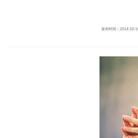
发布时间：2014-10-1