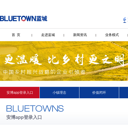
首 页
走进蓝城
新闻资讯
业务模式
安博app登录入口
小镇理念
价值闭环
安博app登录入口