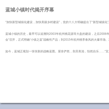
蓝城小镇时代揭开序幕
“加快新型城镇化建设，加快美丽乡村建设”，党的十八大明确提出了“新型城镇化
蓝城小镇的历史，最早可以追溯到2003年杭州桃花源等大盘的建设，之后2006
会”召开，正式明确“小镇之蓝”战略性产品；到2015年杭州桃李春风的火爆市场、
如今，蓝城正规划一张张新的战略蓝图。屋舍俨然，良田美池，怡然自乐……“宜