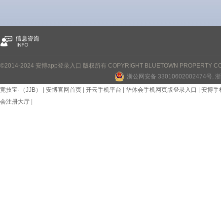
©2014-2024 安博app登录入口 版权所有 COPYRIGHT BLUETOWN PROPERTY CONS
浙公网安备 33010602002474号
, 
竞技宝·（JJB）
|
安博官网首页
|
开云手机平台
|
华体会手机网页版登录入口
|
安博手
会注册大厅
|